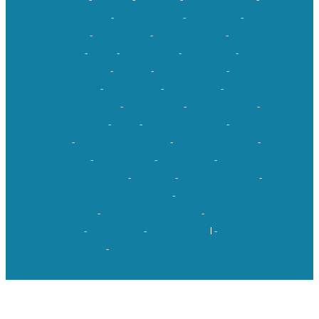
westmount
terrebonne
la prairie
saint
-
-
-
lambert
longueuil
boucherville
ile des
-
-
-
soeurs
laval
rosemere
blainville
-
-
-
-
mascouche
anjou
montreal est
-
-
-
montreal
lachenaie
varennes
-
-
-
charlemagne
lépiphanie
assomption
-
-
-
boisbriand
laval
sainte therese
sainte
-
-
-
rose
laval des rapides
saint eustache
-
-
-
lorraine
chomedey
duvernay
saint
-
-
-
vincent de paul
vimont
laval sur le lac
-
-
-
sainte marthe sur le lac
domaine de
-
provence
domaine de mirko
saint
-
-
martin
fabreville
mont royal
-
-
l -
outremont
-