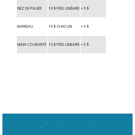
NEZ DE PALIER
10 $ PIED LINÉAIRE
+ 5 $
BARREAU
10 $ CHACUN
+ 5 $
MAIN COURANTE
10 $ PIED LINEAIRE
+ 5 $
brossard
joliette
chateauguay
saint
-
-
-
leonard
lasalle
verdun
saint hubert
-
-
-
-