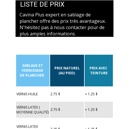
LISTE DE PRIX
Cavina Plus expert en sablage de
plancher offre des prix trés avantageux.
N'hésitez pas à nous contacter pour de
plus amples informations.
SABLAGE ET
PRIX NATUREL
PRIX AVEC
VERNISSAGE
(AU PIED)
TEINTURE
DE PLANCHER
VERNIS HUILE
2.75 $
+ 1.25 $
VERNIS LATEX (
2.75 $
+ 1.25 $
MOYENNE QUALITÉ)
VERNIS LATEX