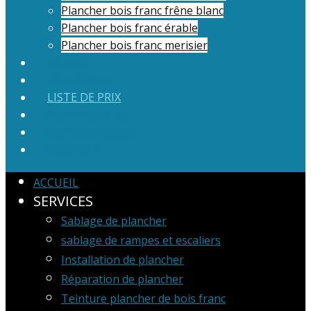
Plancher bois franc frêne blanc
Plancher bois franc érable
Plancher bois franc merisier
GALERIE
SOUMISION
LISTE DE PRIX
FOURNISSEURS
QUESTIONNAIRE
CONTACT
ACCUEIL
SERVICES
Sablage de plancher
sablage de rampes et escaliers
Installation de plancher
Réparation de plancher
Teinture plancher de bois franc