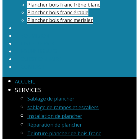
Plancher bois franc frêne blanc
Plancher bois franc érable
Plancher bois franc merisier
GALERIE
SOUMISION
LISTE DE PRIX
FOURNISSEURS
QUESTIONNAIRE
CONTACT
ACCUEIL
SERVICES
Sablage de plancher
sablage de rampes et escaliers
Installation de plancher
Réparation de plancher
Teinture plancher de bois franc