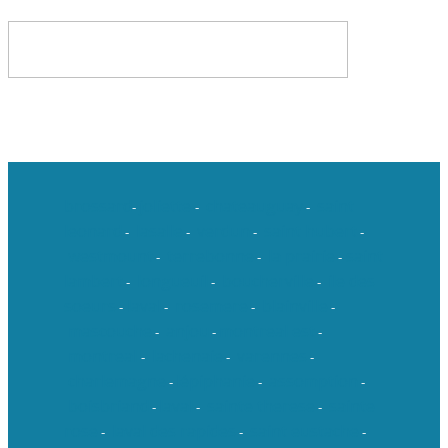
brossard
joliette
chateauguay
saint
-
-
-
leonard
lasalle
verdun
saint hubert
-
-
-
-
westmount
terrebonne
la prairie
saint
-
-
-
lambert
longueuil
boucherville
ile des
-
-
-
soeurs
laval
rosemere
blainville
-
-
-
-
mascouche
anjou
montreal est
-
-
-
montreal
lachenaie
varennes
-
-
-
charlemagne
lépiphanie
assomption
-
-
-
boisbriand
laval
sainte therese
sainte
-
-
-
rose
laval des rapides
saint eustache
-
-
-